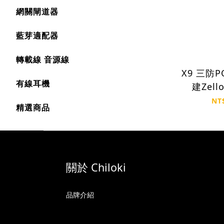
網關閘道器
藍芽適配器
轉載線 音源線
X9 三防POC專用機/內
有線耳機
建Zel
NT
精選商品
關於 Chiloki
品牌介紹