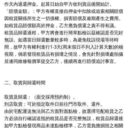
作天內退還押金。起算日始自甲方收到貨品後開始計。
「賠償金額」：甲方有權直接自押金中扣除或追索相關賠償
因租賃關係所生之一切債權、損害賠償及逾期產生之費用。
如租賃品賠償額高於押金，乙方應負償還之責不得有議。
租賃品歸還過程，甲方將會進行簡單點檢以茲確認是否完好
無誤。如遇當日歸還數量較多時，為避免耽誤現場等待時
間，故甲方有權利進行1-3天(周末假日不列入計算天數)的檢
視期，倘若發現租賃品有損壞之情況，會先針對損壞處拍攝
並連同維修報價單提交乙方，後續再進行賠償追討事宜。
二、取貨與歸還時間
取貨及歸還：（面交採用預約制）。
到店取貨：可於指定取件日前往門市取件、還件。
由於宅配運送無法與乙方面對面點檢，故選擇宅配租賃之乙
方必須自行確認送抵的租賃品是否完整無誤，租賃品歸還後
如甲方點檢發現商品未達點檢標準，乙方需負擔損毀之相關