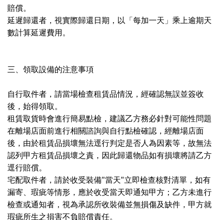
賠償。
延遲歸還者，視實際歸還日期，以「每加一天」乘上逾期天
數計算延遲費用。
三、領取設備的注意事項
自行取件者，請當場檢查租賃品情況，經確認無誤並簽收
後，始得領取。
租賃取貨時會進行簡易點檢，建議乙方務必針對可能性問題
在離場店面前進行相關諮詢與自行點檢確認，經離場店面
後，由於租賃品損壞無法逕行判定是否人為因素等，故無法
認列甲方租賃品損壞之責，因此歸還物品如有損壞將請乙方
逕行賠償。
宅配取件者，請於收受裝備"當天"立即檢查核對清單，如有
漏寄、瑕疵等情形，應於收受當天即通知甲方；乙方未進行
檢查或通知者，視為承認所收裝備並無損傷及缺件，甲方就
瑕疵所生之損害不負賠償責任。