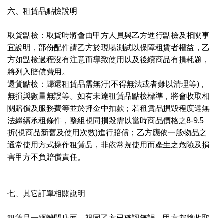
六、租賃品點檢說明
取貨點檢：取貨時將會由甲方人員與乙方進行點檢及相關事
宜說明，部份配件請乙方於現場測試以保障租賃者權益，乙
方如點檢過程沒有注意而導致使用以及後續商品有損耗題，
將列入賠償費用。
還貨點檢：歸還租賃品需無汙(不得無法或者難以清理等)，
無損與數量無誤等。如有未達租賃品點檢標準，將會收取相
關賠償及服務費等並於押金中扣款；若租賃品損毀程度達無
法繼續承租條件，整組視同損毀需以當時商品價格之8-9.5
折(視商品新舊及使用次數)進行賠償；乙方應依一般物品之
通常使用方式操作租賃品，非依常規使用而產生之危險及損
害甲方不負賠償責任。
七、其它訂單相關說明
租賃品一經離開店面，視同乙方已確認無誤，甲方都將收取