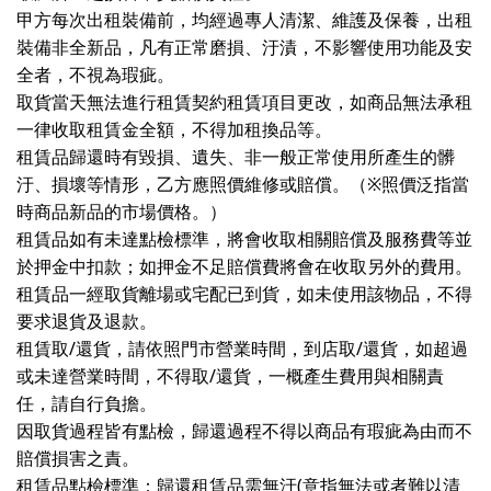
甲方每次出租裝備前，均經過專人清潔、維護及保養，出租
裝備非全新品，凡有正常磨損、汙漬，不影響使用功能及安
全者，不視為瑕疵。
取貨當天無法進行租賃契約租賃項目更改，如商品無法承租
一律收取租賃金全額，不得加租換品等。
租賃品歸還時有毀損、遺失、非一般正常使用所產生的髒
汙、損壞等情形，乙方應照價維修或賠償。（※照價泛指當
時商品新品的市場價格。）
租賃品如有未達點檢標準，將會收取相關賠償及服務費等並
於押金中扣款；如押金不足賠償費將會在收取另外的費用。
租賃品一經取貨離場或宅配已到貨，如未使用該物品，不得
要求退貨及退款。
租賃取/還貨，請依照門市營業時間，到店取/還貨，如超過
或未達營業時間，不得取/還貨，一概產生費用與相關責
任，請自行負擔。
因取貨過程皆有點檢，歸還過程不得以商品有瑕疵為由而不
賠償損害之責。
租賃品點檢標準：歸還租賃品需無汙(意指無法或者難以清